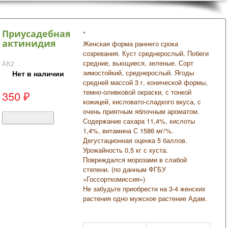
Приусадебная
*
актинидия
Женская форма раннего срока
созревания. Куст среднерослый. Побеги
средние, вьющиеся, зеленые. Сорт
АК2
зимостойкий, среднерослый. Ягоды
Нет в наличии
средней массой 3 г, конической формы,
темно-оливковой окраски, с тонкой
350
₽
кожицей, кисловато-сладкого вкуса, с
очень приятным яблочным ароматом.
Содержание сахара 11,4%, кислоты
1,4%, витамина С 1586 мг/%.
Дегустационная оценка 5 баллов.
Урожайность 0,5 кг с куста.
Повреждался морозами в слабой
степени. (по данным ФГБУ
«Госсорткомиссия»
)
Не забудьте приобрести на 3-4 женских
растения одно мужское растение Адам.