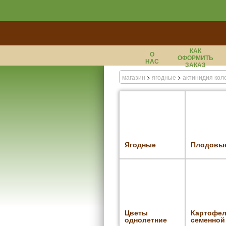
КАК
О
ОФОРМИТЬ
НАС
ЗАКАЗ
магазин
>
ягодные
>
актинидия кол
Ягодные
Плодовы
Цветы
Картофе
однолетние
семенной