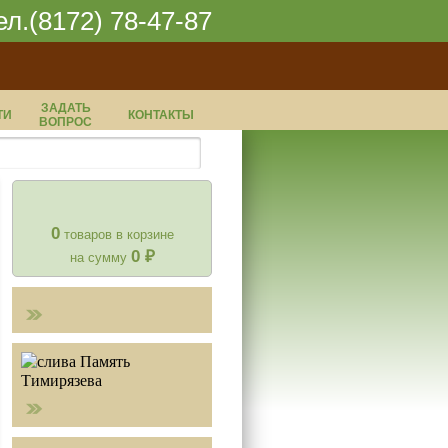
ел.(8172) 78-47-87
ЗАДАТЬ
ТИ
КОНТАКТЫ
ВОПРОС
0
товаров в корзине
0
₽
на сумму