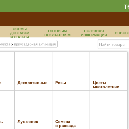
т
ФОРМЫ
ОПТОВЫМ
ПОЛЕЗНАЯ
ДОСТАВКИ
НОВОС
ПОКУПАТЕЛЯМ
ИНФОРМАЦИЯ
И ОПЛАТЫ
омикта
>
приусадебная актинидия
е
Декоративные
Розы
Цветы
многолетние
ль
Лук-севок
Семена
и рассада