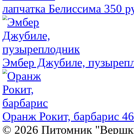
лапчатка Белиссима
350 р
Эмбер Джубиле, пузыреп
Оранж Рокит, барбарис
46
© 2026 Питомник "Вершк