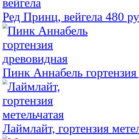
Ред Принц, вейгела
480 ру
Пинк Аннабель гортензия
Лаймлайт, гортензия мете