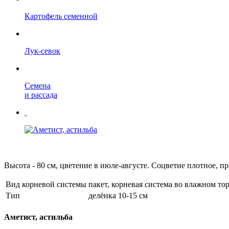
Картофель семенной
Лук-севок
Семена
и рассада
Высота - 80 см, цветение в июле-августе. Соцветие плотное, пр
Вид корневой системы
пакет, корневая система во влажном то
Тип
делёнка 10-15 см
Аметист, астильба