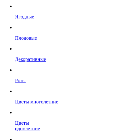
Ягодные
Плодовые
Декоративные
Розы
Цветы многолетние
Цветы
однолетние