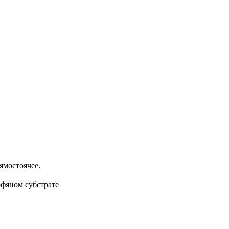
ямостоячее.
рфяном субстрате