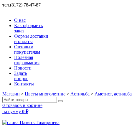
тел.(8172) 78-47-87
О нас
Как оформить
заказ
Формы доставки
и оплаты
Оптовым
покупателям
Полезная
информация
Новости
Задать
вопрос
Контакты
Магазин
>
Цветы многолетние
>
Астильба
>
Аметист, астильба
0
товаров в корзине
на сумму
0
₽