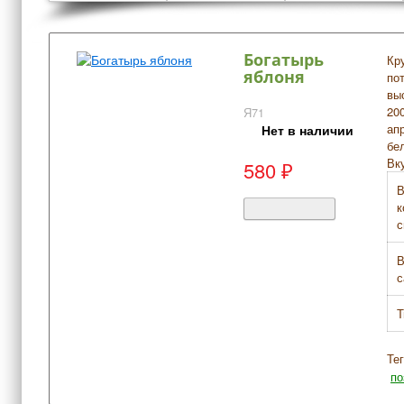
Богатырь
Кр
яблоня
по
вы
20
Я71
ап
Нет в наличии
бе
Вк
580
₽
В
к
с
В
с
Т
Те
по