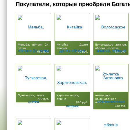
Покупатели, которые приобрели Богат
Мельба, яблоня 2х-
Китайка Долго
Вологодское зимнее,
летка
яблоня
яблоня 2х-летка
630 руб.
490 руб.
630 руб.
Пулковская, слива
Харитоновская,
Антоновка
790 руб.
вишня
обыкновенная
820 руб.
яблоня
580 руб.