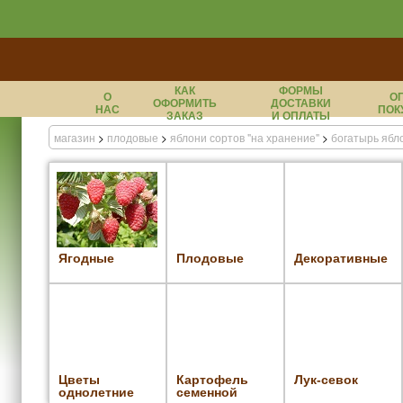
КАК
ФОРМЫ
О
О
ОФОРМИТЬ
ДОСТАВКИ
НАС
ПОК
ЗАКАЗ
И ОПЛАТЫ
магазин
>
плодовые
>
яблони сортов "на хранение"
>
богатырь ябл
Ягодные
Плодовые
Декоративные
Цветы
Картофель
Лук-севок
однолетние
семенной